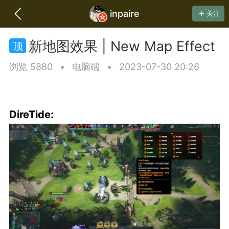
inpaire
关注
新地图效果 | New Map Effect
浏览 5880
•
电脑端
•
2023-07-30 20:26
DireTide:
Communication
Feedback
DarkRoom