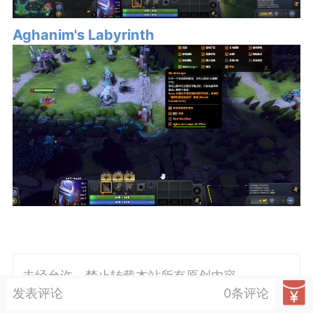
完全更新 7.41 / Completely updated
Aghanim's Labyrinth
re
6
27
解决方案/Solution -> Load Symbols
 / 0xc000010a
未经允许，禁止转载本站所有原创内容
发表评论
0条评论