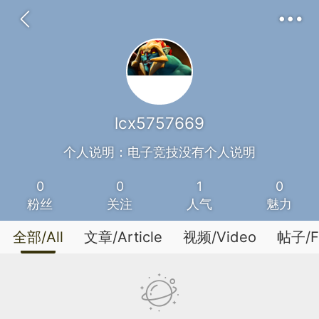
lcx5757669
个人说明：电子竞技没有个人说明
0
0
1
0
粉丝
关注
人气
魅力
全部/All
文章/Article
视频/Video
帖子/F
Communication
Feedback
DarkRoom