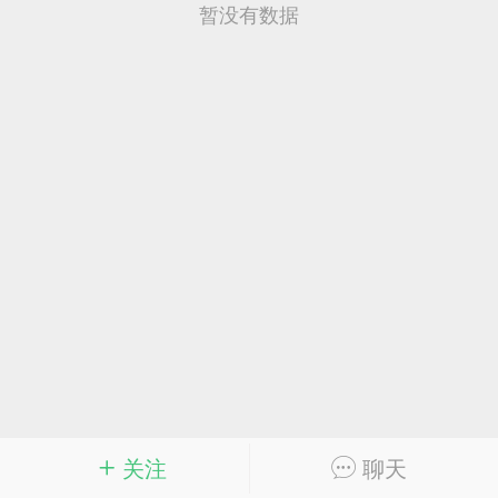
完全更新 7.41 / Completely updated
暂没有数据
re
6
27
解决方案/Solution -> Load Symbols
 / 0xc000010a
关注
聊天