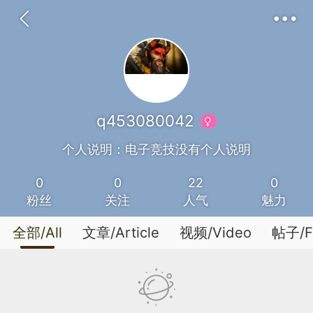
q453080042
个人说明：电子竞技没有个人说明
0
0
22
0
粉丝
关注
人气
魅力
全部/All
文章/Article
视频/Video
帖子/F
Communication
Feedback
DarkRoom