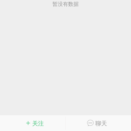
完全更新 7.41 / Completely updated
暂没有数据
re
6
27
解决方案/Solution -> Load Symbols
 / 0xc000010a
关注
聊天